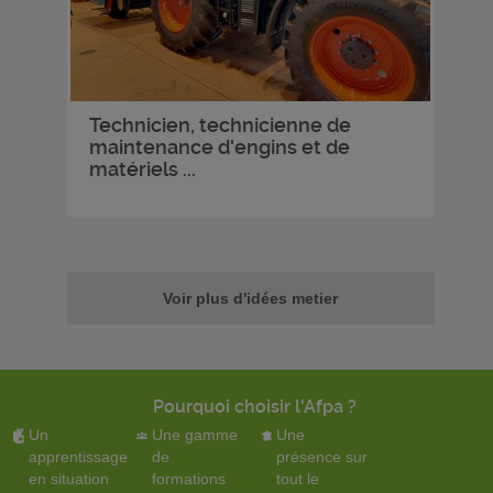
Technicien, technicienne de
maintenance d'engins et de
matériels ...
Voir plus d'idées metier
Pourquoi choisir l'Afpa ?
Un
Une gamme
Une
apprentissage
de
présence sur
en situation
formations
tout le