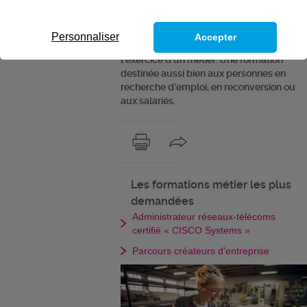
Peu connues, les formations métiers
permettent pourtant dans un délai très
court (4 mois maximum) d’acquérir
Personnaliser
Accepter
toutes les compétences nécessaires à
l’exercice d’un métier. Une formation
destinée aussi bien aux personnes en
recherche d’emploi, en reconversion ou
aux salariés.
Les formations métier les plus
demandées
Administrateur réseaux-télécoms
certifié « CISCO Systems »
Parcours créateurs d’entreprise