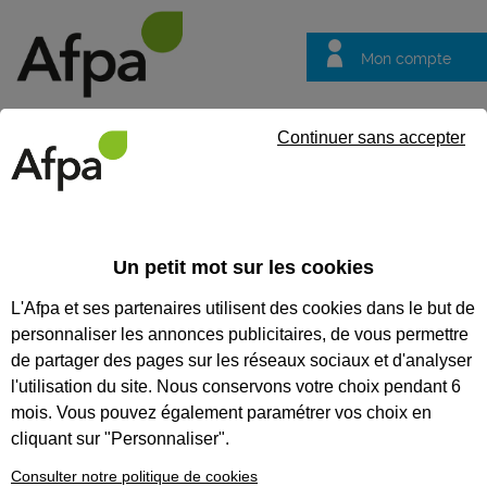
Mon compte
Trouver votre centre
Vos
Continuer sans accepter
questions
Accueil
Formation
Nos formations parcours métier
Renfo
Un petit mot sur les cookies
Nos formations parcours
L'Afpa et ses partenaires utilisent des cookies dans le but de
métier
personnaliser les annonces publicitaires, de vous permettre
Renforcer vos
de partager des pages sur les réseaux sociaux et d'analyser
compétences avec
l'utilisation du site. Nous conservons votre choix pendant 6
nos formations
mois. Vous pouvez également paramétrer vos choix en
cliquant sur "Personnaliser".
métiers
Consulter notre politique de cookies