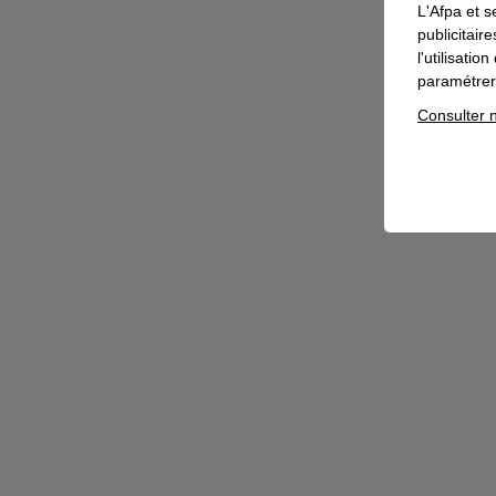
L'Afpa et s
publicitair
l'utilisati
paramétrer 
Consulter n