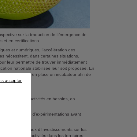
rospective sur la traduction de l’émergence de
et en certifications.
étiques et numériques, l’accélération des
es nécessitent, dans certaines situations,
 pour leur permettre de trouver immédiatement
ication nationale stabilisée leur soit proposée. En
 l’Afpa met alors en place un incubateur afin de
loyeurs.
ns accepter
ce de nouvelles activités en besoins, en
tes et conduite d’expérimentations avant
s Pactes Régionaux d’Investissements sur les
de nouvelles activités dans les territoires.