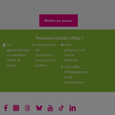
Mettre en pause
Pourquoi choisir l'Afpa ?
Un
Une gamme
Une
apprentissage
de
présence sur
en situation
formations
tout le
réelle de
pour tous les
territoire
travail
publics
Une offre
d'hébergement
et de
restauration