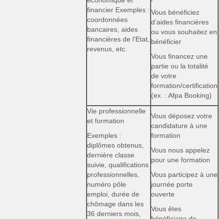
économique et
financier Exemples :
Vous bénéficiez
coordonnées
d’aides financières
bancaires, aides
ou vous souhaitez en
financières de l’Etat,
bénéficier
revenus, etc.
Vous financez une
partie ou la totalité
de votre
formation/certification
(ex. : Afpa Booking)
Vie professionnelle
Vous déposez votre
et formation
candidature à une
Exemples :
formation
diplômes obtenus,
Vous nous appelez
dernière classe
pour une formation
suivie, qualifications
professionnelles,
Vous participez à une
numéro pôle
journée porte
emploi, durée de
ouverte
chômage dans les
Vous êtes
36 derniers mois,
bénéficiaire de