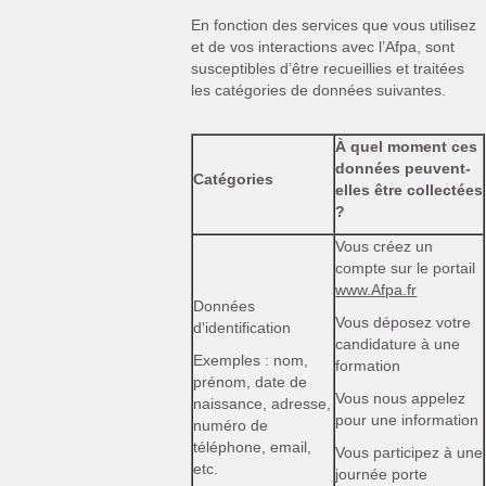
En fonction des services que vous utilisez
et de vos interactions avec l’Afpa, sont
susceptibles d’être recueillies et traitées
les catégories de données suivantes.
À quel moment ces
données peuvent-
Catégories
elles être collectées
?
Vous créez un
compte sur le portail
www.Afpa.fr
Données
Vous déposez votre
d'identification
candidature à une
Exemples : nom,
formation
prénom, date de
Vous nous appelez
naissance, adresse,
pour une information
numéro de
téléphone, email,
Vous participez à une
etc.
journée porte