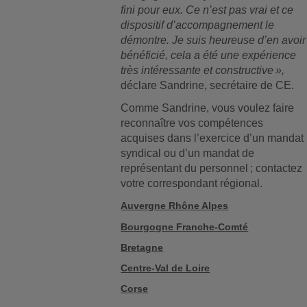
fini pour eux. Ce n
’est pas vrai et ce
dispositif d
’accompagnement le
d
émontre. Je suis heureuse d
’en avoir
b
én
éfici
é, cela a
ét
é une exp
érience
tr
ès int
éressante et constructive
»,
déclare Sandrine, secrétaire de CE.
Comme Sandrine, vous voulez faire
reconnaître vos compétences
acquises dans l’exercice d’un mandat
syndical ou d’un mandat de
représentant du personnel ; contactez
votre correspondant régional.
Auvergne Rhône Alpes
Bourgogne Franche-Comté
Bretagne
Centre-Val de Loire
Corse