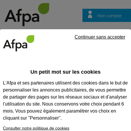
Mon compte
Trouver votre centre
Vos
Continuer sans accepter
questions
Accueil
Groupe Afpa
Notre marque pédagogique
L'Afpa 
de certification
Un petit mot sur les cookies
Notre marque pédagogique
L'Afpa et ses partenaires utilisent des cookies dans le but de
personnaliser les annonces publicitaires, de vous permettre
L'Afpa accompagne
de partager des pages sur les réseaux sociaux et d'analyser
les représentants
l'utilisation du site. Nous conservons votre choix pendant 6
du personnel et
mois. Vous pouvez également paramétrer vos choix en
cliquant sur "Personnaliser".
mandataires
syndicaux dans leur
Consulter notre politique de cookies