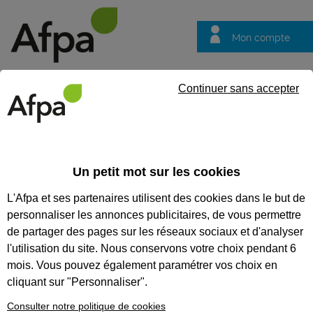
Mon compte
Trouver votre centre
Vos
Continuer sans accepter
questions
Accueil
Particulier
Votre expérience Afpa Nos centres de for
Un petit mot sur les cookies
Votre expérience Afpa Nos
L'Afpa et ses partenaires utilisent des cookies dans le but de
centres de formation
personnaliser les annonces publicitaires, de vous permettre
Découvrez votre
de partager des pages sur les réseaux sociaux et d'analyser
futur centre Afpa
l'utilisation du site. Nous conservons votre choix pendant 6
mois. Vous pouvez également paramétrer vos choix en
Vous envisagez de faire une
cliquant sur "Personnaliser".
formation à l’Afpa ? Vous allez
bientôt entrer en formation dans
Consulter notre politique de cookies