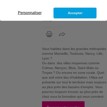
un de nos centres ? Découvrez la
particularité de nos centres de
formation, nos équipements et
Personnaliser
Accepter
notre pédagogie comme si vous y
étiez.
Vous habitez dans les grandes métropoles
comme Marseille, Toulouse, Nancy, Lille,
Lyon ?
Ou dans des villes moyennes comme
Colmar, Alençon, Blois, Saint-Malo ou
Troyes ? Ou encore en zone rurale. Quel
que soit votre lieu d’habitation, l’Afpa est
présente sur tout le territoire mais toujours
au plus près des bassins d’emploi. Vous
pourrez toujours trouver au plus près de
chez vous la formation qui vous convient.