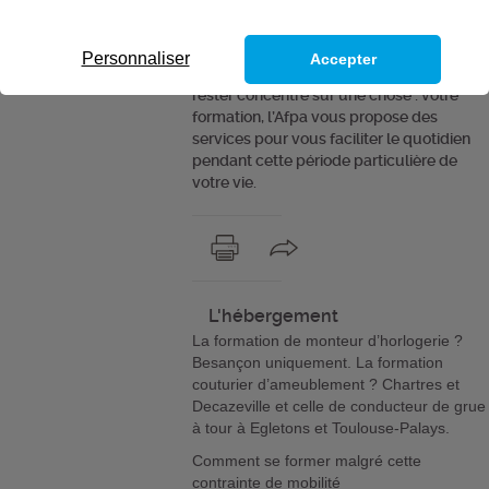
Parce que les petits « plus » font souvent
une grande différence. Parce que la
réussite tient parfois à un fil. Parce tout
Personnaliser
Accepter
au long de votre formation, vous devez
rester concentré sur une chose : votre
formation, l’Afpa vous propose des
services pour vous faciliter le quotidien
pendant cette période particulière de
votre vie.
L'hébergement
La formation de monteur d’horlogerie ?
Besançon uniquement. La formation
couturier d’ameublement ? Chartres et
Decazeville et celle de conducteur de grue
à tour à Egletons et Toulouse-Palays.
Comment se former malgré cette
contrainte de mobilité