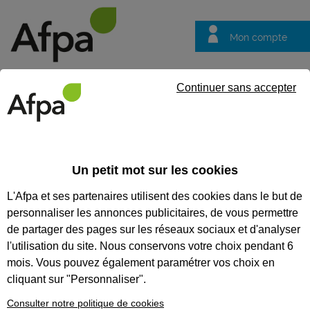
Mon compte
Trouver votre centre
Vos
Continuer sans accepter
questions
Accueil
Partenaire
S engager pour l'emploi
Informez vos 
Un petit mot sur les cookies
S engager pour l'emploi
L'Afpa et ses partenaires utilisent des cookies dans le but de
Informez vos
personnaliser les annonces publicitaires, de vous permettre
candidats
de partager des pages sur les réseaux sociaux et d'analyser
l'utilisation du site. Nous conservons votre choix pendant 6
Parce que la formation
mois. Vous pouvez également paramétrer vos choix en
professionnelle est complexe,
parce que trouver les bonnes
cliquant sur "Personnaliser".
informations est souvent difficile,
Consulter notre politique de cookies
l’Afpa vous aide à informer vos