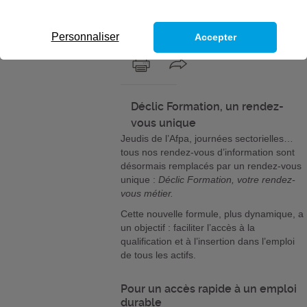
candidats. Nous mettons à leur
service des solutions de proximité.
Personnaliser
Accepter
Déclic Formation, un rendez-
vous unique
Jeudis de l’Afpa, journées sectorielles…
tous nos rendez-vous d’information sont
désormais remplacés par un rendez-vous
unique :
Déclic Formation, votre rendez-
vous métier.
Cette nouvelle formule, plus dynamique, a
un objectif : faciliter l’accès à la
qualification et à l’insertion dans l’emploi
de tous les actifs.
Pour un accès rapide à un emploi
durable