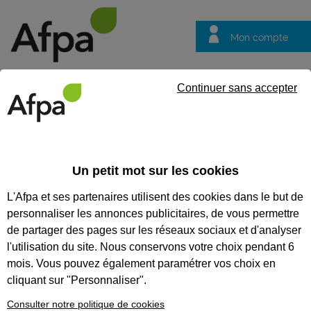
Mon compte
Trouver votre centre
Vos
Continuer sans accepter
questions
Accueil
Contrat en alternance
LES OFFRES D’EMPLOI EN
Un petit mot sur les cookies
ALTERNANCE
L'Afpa et ses partenaires utilisent des cookies dans le but de
personnaliser les annonces publicitaires, de vous permettre
84 % des jeunes souhaitant suivre une formation en
de partager des pages sur les réseaux sociaux et d'analyser
alternance trouvent la recherche d'une entreprise difficile et
l'utilisation du site. Nous conservons votre choix pendant 6
pour 62 % cette recherche est même stressante. Parce
que le choix de votre entreprise est crucial pour réussir
mois. Vous pouvez également paramétrer vos choix en
votre formation en alternance, nous vous proposons des
cliquant sur "Personnaliser".
offres d'emploi en alternance d'entreprises qui nous font
confiance.
Consulter notre politique de cookies