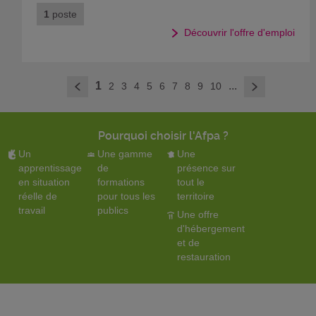
1
poste
Découvrir l'offre d'emploi
>
1
...
2
3
4
5
6
7
8
9
10
<
Pourquoi choisir l'Afpa ?
Un
Une gamme
Une
apprentissage
de
présence sur
en situation
formations
tout le
réelle de
pour tous les
territoire
travail
publics
Une offre
d'hébergement
et de
restauration