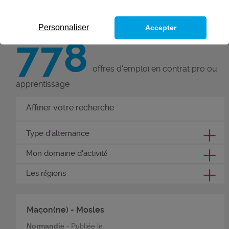
Personnaliser
Accepter
778
offres d'emploi en contrat pro ou
apprentissage
Affiner votre recherche
Type d'alternance
Mon domaine d'activité
Les régions
Maçon(ne) - Mosles
Normandie
- Publiée le