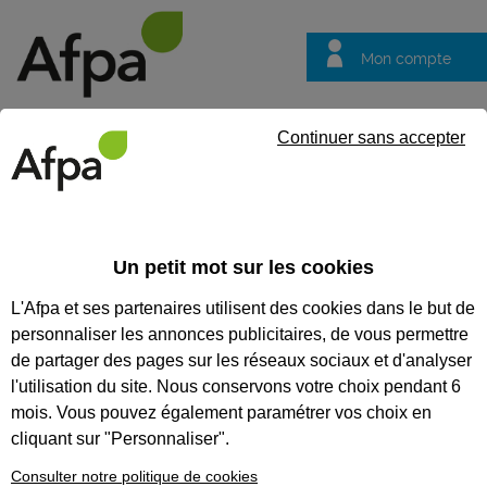
Mon compte
Trouver votre centre
Vos
Continuer sans accepter
questions
Accueil
Formation
Nos formations parcours diplômant
Un
Un petit mot sur les cookies
Nos formations parcours
L'Afpa et ses partenaires utilisent des cookies dans le but de
diplômant
personnaliser les annonces publicitaires, de vous permettre
Un titre
de partager des pages sur les réseaux sociaux et d'analyser
professionnel pour
l'utilisation du site. Nous conservons votre choix pendant 6
exercer son futur
mois. Vous pouvez également paramétrer vos choix en
cliquant sur "Personnaliser".
métier
Consulter notre politique de cookies