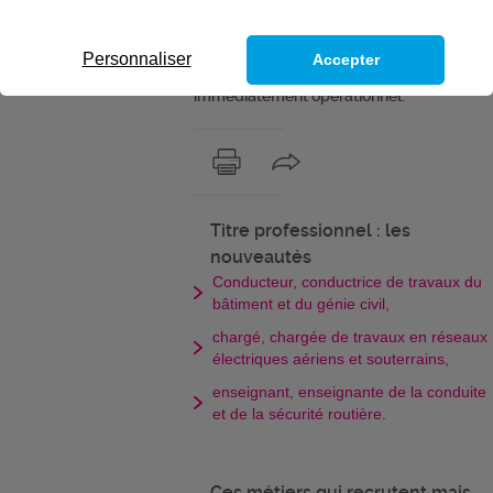
230 titres professionnels dans 14
domaines. En 2 mois minimum ou en 10
mois maximum, l’Afpa vous forme ou
Personnaliser
Accepter
forme vos salariés pour être
immédiatement opérationnel.
Titre professionnel : les
nouveautés
Conducteur, conductrice de travaux du
bâtiment et du génie civil,
chargé, chargée de travaux en réseaux
électriques aériens et souterrains,
enseignant, enseignante de la conduite
et de la sécurité routière.
Ces métiers qui recrutent mais