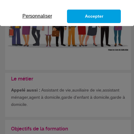
Formation certifiante
Personnaliser
Accepter
Le métier
Appelé aussi :
Assistant de vie,auxiliaire de vie,assistant
ménager,agent à domicile,garde d'enfant à domicile,garde à
domicile.
Objectifs de la formation