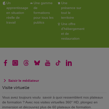
Un
Une gamme
Une
apprentissage
de
présence sur
en situation
formations
tout le
réelle de
pour tous les
territoire
travail
publics
Une offre
d'hébergement
et de
restauration
Saisir le médiateur
Visite virtuelle
Vous avez toujours voulu savoir à quoi ressemblent nos plateaux
de formation ? Avec nos visites virtuelles 360° HD, plongez en
immersion et découvrez plus de 60 plateaux de formation.