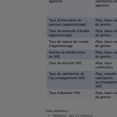
apprentis
satisfaction d
apprentis
Taux d’interruption de
Afpa, base co
parcours (apprentissage)
de gestion
Taux de poursuite d’études
Afpa, base co
(apprentissage)
de gestion
Taux de rupture de contrat
Afpa, base co
d’apprentissage
de gestion
Nombre de bénéficiaires
Afpa, base co
de VAE
de gestion
Taux de réussite VAE
Afpa, base
certification
Taux de satisfaction de
Afpa, enquête
l’accompagnement VAE
satisfaction
accompagnem
VAE
Taux d’abandon VAE
Afpa, base co
de gestion
Les critères :
Régions : les 13 régions