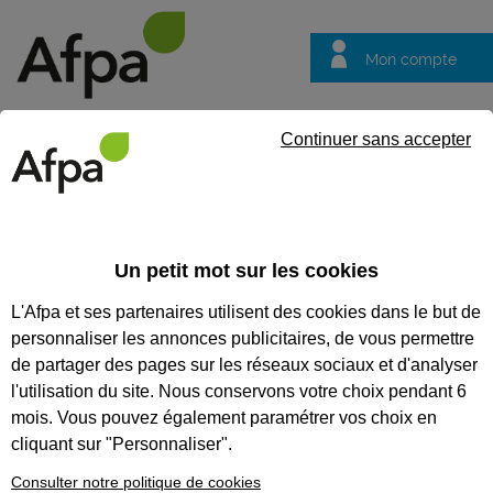
Mon compte
Trouver votre centre
Vos
Continuer sans accepter
questions
Accueil
Sources et méthodes de calcul
Un petit mot sur les cookies
Sources et
méthodes de calcul
L'Afpa et ses partenaires utilisent des cookies dans le but de
personnaliser les annonces publicitaires, de vous permettre
de partager des pages sur les réseaux sociaux et d'analyser
l'utilisation du site. Nous conservons votre choix pendant 6
mois. Vous pouvez également paramétrer vos choix en
cliquant sur "Personnaliser".
La rubrique "Nos résultats" ainsi que
l’espace « Indicateurs et résultats » sont
Consulter notre politique de cookies