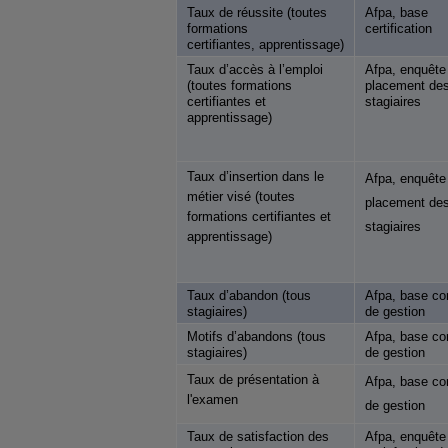
Taux de réussite (toutes
Afpa, base
formations
certification
certifiantes, apprentissage)
Taux d’accès à l’emploi
Afpa, enquête 
(toutes formations
placement de
certifiantes et
stagiaires
apprentissage)
Taux d’insertion dans le
Afpa, enquête 
métier visé (toutes
placement de
formations certifiantes et
stagiaires
apprentissage)
Taux d’abandon (tous
Afpa, base co
stagiaires)
de gestion
Motifs d’abandons (tous
Afpa, base co
stagiaires)
de gestion
Taux de présentation à
Afpa, base co
l'examen
de gestion
Taux de satisfaction des
Afpa, enquête