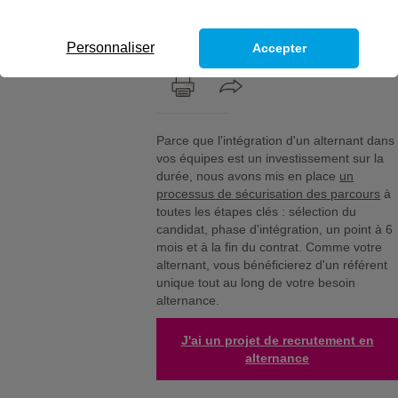
de votre projet et vous trouve la
meilleure solution.
Personnaliser
Accepter
Parce que l'intégration d'un alternant dans
vos équipes est un investissement sur la
durée, nous avons mis en place
un
processus de sécurisation des parcours
à
toutes les étapes clés : sélection du
candidat, phase d'intégration, un point à 6
mois et à la fin du contrat. Comme votre
alternant, vous bénéficierez d'un référent
unique tout au long de votre besoin
alternance.
J'ai un projet de recrutement en
alternance