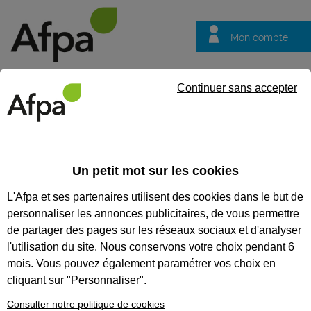
Mon compte
Trouver votre centre
Vos
Continuer sans accepter
questions
Accueil
Entreprise
Recruter en alternance
Des services s
Un petit mot sur les cookies
Recruter en alternance
L'Afpa et ses partenaires utilisent des cookies dans le but de
Des services sur-
personnaliser les annonces publicitaires, de vous permettre
mesure pour votre
de partager des pages sur les réseaux sociaux et d'analyser
besoin en
l'utilisation du site. Nous conservons votre choix pendant 6
mois. Vous pouvez également paramétrer vos choix en
alternance
cliquant sur "Personnaliser".
Vous souhaitez recruter en alternance ?
Consulter notre politique de cookies
L’Afpa vous accompagne à chaque étape