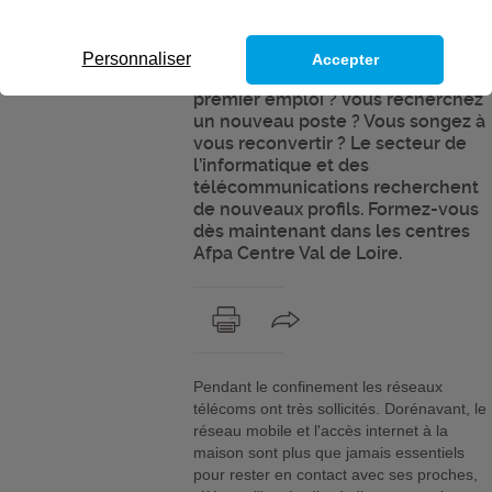
des
télécommunication
Personnaliser
Accepter
Vous voulez décrocher votre
premier emploi ? Vous recherchez
un nouveau poste ? Vous songez à
vous reconvertir ? Le secteur de
l’informatique et des
télécommunications recherchent
de nouveaux profils. Formez-vous
dès maintenant dans les centres
Afpa Centre Val de Loire.
Pendant le confinement les réseaux
télécoms ont très sollicités. Dorénavant, le
réseau mobile et l'accès internet à la
maison sont plus que jamais essentiels
pour rester en contact avec ses proches,