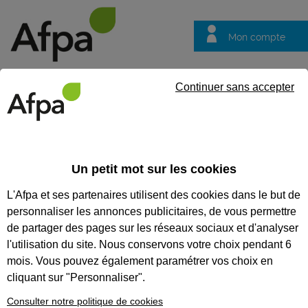
Mon compte
Trouver votre centre
Vos
Continuer sans accepter
questions
Accueil
Formation
Nos formations parcours diplômant
L’
Un petit mot sur les cookies
Nos formations parcours
L'Afpa et ses partenaires utilisent des cookies dans le but de
diplômant
personnaliser les annonces publicitaires, de vous permettre
L’Afpa Centre Val de
de partager des pages sur les réseaux sociaux et d'analyser
Loire vous forme
l'utilisation du site. Nous conservons votre choix pendant 6
aux métiers de
mois. Vous pouvez également paramétrer vos choix en
cliquant sur "Personnaliser".
l’informatique et
Consulter notre politique de cookies