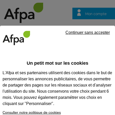
Mon compte
Trouver votre centre
Vos
Continuer sans accepter
questions
Accueil
Formation
Nos formations parcours diplômant
Fo
Un petit mot sur les cookies
Nos formations parcours
L'Afpa et ses partenaires utilisent des cookies dans le but de
diplômant
personnaliser les annonces publicitaires, de vous permettre
Formez-vous pour
de partager des pages sur les réseaux sociaux et d'analyser
travailler dans
l'utilisation du site. Nous conservons votre choix pendant 6
l’industrie du futur !
mois. Vous pouvez également paramétrer vos choix en
cliquant sur "Personnaliser".
Vous étiez en pleine recherche
Consulter notre politique de cookies
d’emploi quand la crise sanitaire a