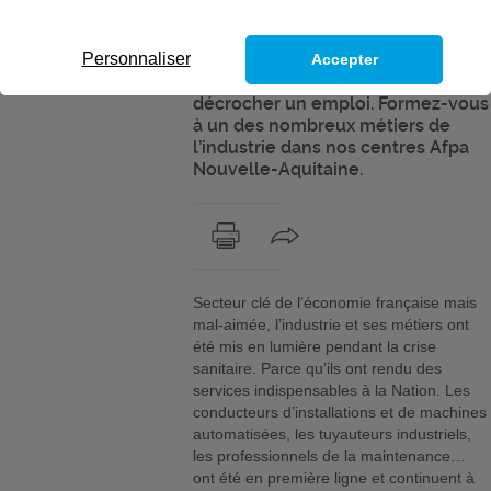
débuté ? Vous avez perdu votre
emploi ? Vous songez à vous
reconvertir ? Rendez-vous utile à
Personnaliser
Accepter
la société tout en étant sûr de
décrocher un emploi. Formez-vous
à un des nombreux métiers de
l’industrie dans nos centres Afpa
Nouvelle-Aquitaine.
Secteur clé de l’économie française mais
mal-aimée, l’industrie et ses métiers ont
été mis en lumière pendant la crise
sanitaire. Parce qu’ils ont rendu des
services indispensables à la Nation. Les
conducteurs d’installations et de machines
automatisées, les tuyauteurs industriels,
les professionnels de la maintenance…
ont été en première ligne et continuent à