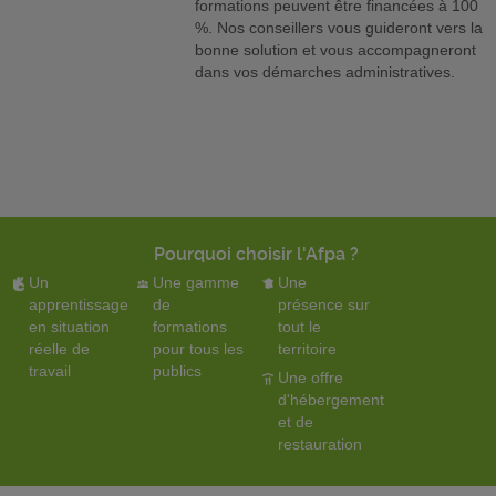
formations peuvent être financées à 100
%. Nos conseillers vous guideront vers la
bonne solution et vous accompagneront
dans vos démarches administratives.
Pourquoi choisir l'Afpa ?
Un
Une gamme
Une
apprentissage
de
présence sur
en situation
formations
tout le
réelle de
pour tous les
territoire
travail
publics
Une offre
d'hébergement
et de
restauration