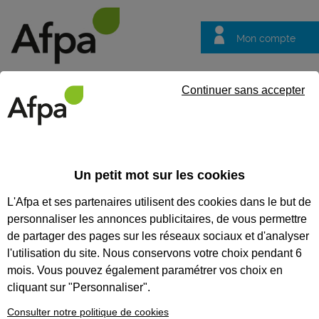
Mon compte
Trouver votre centre
Vos
Continuer sans accepter
questions
Accueil
Groupe Afpa
Certifier et reconnaître des compétenc
Un petit mot sur les cookies
Certifier et reconnaître des
L'Afpa et ses partenaires utilisent des cookies dans le but de
compétences
personnaliser les annonces publicitaires, de vous permettre
Faciliter le retour à
de partager des pages sur les réseaux sociaux et d'analyser
l'emploi avec la VAE
l'utilisation du site. Nous conservons votre choix pendant 6
mois. Vous pouvez également paramétrer vos choix en
Transformer l'expérience de vos salariés
cliquant sur "Personnaliser".
ou de vos candidats en diplôme avec la
validation des acquis de l'expérience
Consulter notre politique de cookies