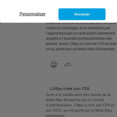
Au regard des missions de l’Afpa, la
formation par l’apprentissage s’inscrit
naturellement dans les activités de
Personnaliser
Accepter
l’agence : la formation en alternance
s’affirme comme un outil efficace de lutte
contre le chômage, et la formation par
l’apprentissage un outil particulièrement
adapté à l’insertion professionnelle des
jeunes. Aussi, l'Afpa a créé son CFA en juin
2019, porté par sa filiale Afpa Entreprises.
L'Afpa créé son CFA
Suite à la modification des statuts de la
filiale Afpa Entreprise par le conseil
d’administration, l’Afpa a créé son CFA en
juin 2019, qui est porté par la filiale Afpa
entreprises.