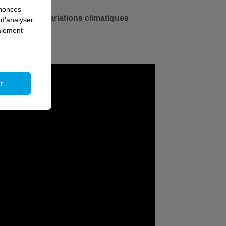
nnonces
sistance aux variations climatiques
 d'analyser
galement
r