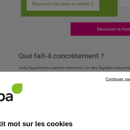
Êtes-vous fait pour ce métier ?
Découvrir la for
Que fait-il concrètement ?
Le/la façadier/ère peintre intervient sur des façades maçonnée
peinture sur les murs et les ouvertures. Son activité concern
Continuer sa
bâtiments.
Avant tout démarrage de travaux, il/elle signale le chantier,
les systèmes de prévention (bruit,poussière, chutes d'eau, infil
Il/elle installe les échafaudages dans le respect des règles d
les personnes pouvant circuler à proximité.
Il/elle est amené/e à se déplacer fréquemment sur des distanc
entreprise.
it mot sur les cookies