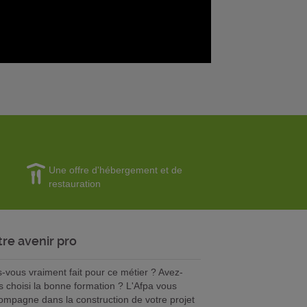
Une offre d'hébergement et de
restauration
tre avenir pro
s-vous vraiment fait pour ce métier ? Avez-
s choisi la bonne formation ? L'Afpa vous
ompagne dans la construction de votre projet