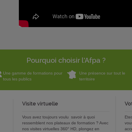
Pourquoi choisir l'Afpa ?
Une gamme de formations pour
Une présence sur tout le
tous les publics
territoire
Visite virtuelle
Vo
Vous avez toujours voulu savoir à quoi
Ete
ressemblent nos plateaux de formation ? Avec
vou
nos visites virtuelles 360° HD, plongez en
acc