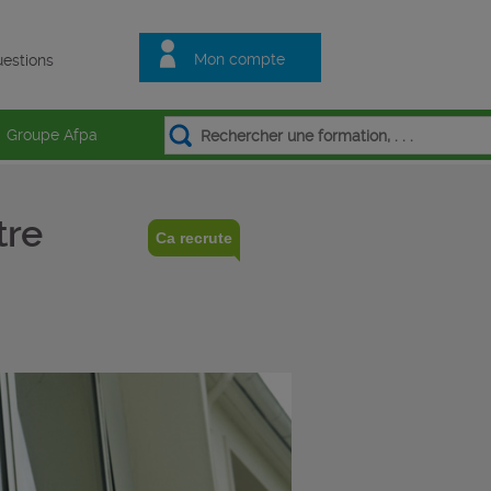
Mon compte
estions
Groupe Afpa
tre
Ca recrute