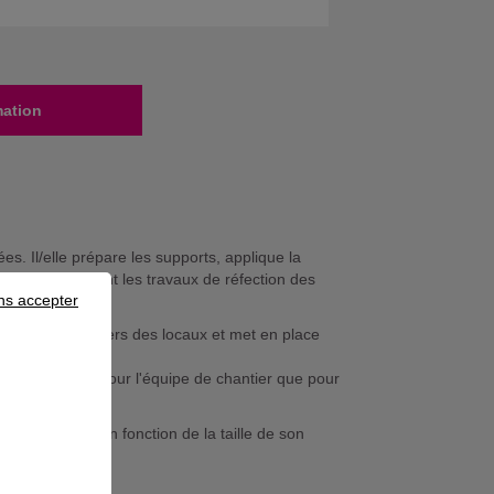
mation
s. Il/elle prépare les supports, applique la
e essentiellement les travaux de réfection des
ns accepter
 informe les usagers des locaux et met en place
trations...).
e sécurité tant pour l'équipe de chantier que pour
es variables en fonction de la taille de son