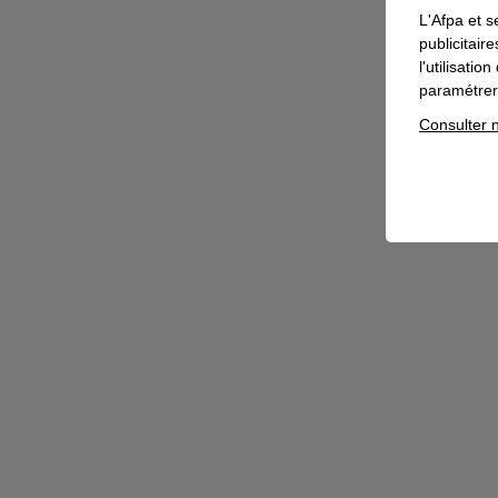
L'Afpa et s
publicitair
l'utilisati
paramétrer 
Consulter n