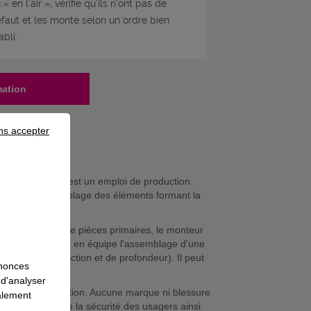
 « en l’air », vérifie qu’ils n’ont pas de
faut et les monte selon un ordre bien
abli.
mation
ns accepter
s et composites est un emploi de production
ialiste de l'assemblage des éléments formant la
n et d'un «kit» de pièces primaires, le monteur
s réalise seul ou en équipe l'assemblage d'une
ouvernes de direction et de profondeur). Il peut
nnonces
l'aéronef.
 d'analyser
cessus de fabrication. Aucune marque ni blessure
galement
vail conditionne la sécurité des usagers ainsi