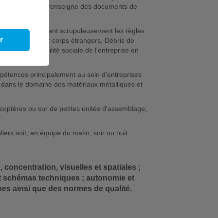
es interventions et renseigne des documents de
 travail en appliquant scrupuleusement les règles
r
= Dommages par corps étrangers, Débris de
à la responsabilité sociale de l'entreprise en
règles définies.
pétences principalement au sein d'entreprises
s dans le domaine des matériaux métalliques et
licoptères ou sur de petites unités d'assemblage,
liers soit, en équipe du matin, soir ou nuit.
 concentration, visuelles et spatiales ;
et schémas techniques ; autonomie et
nes ainsi que des normes de qualité.