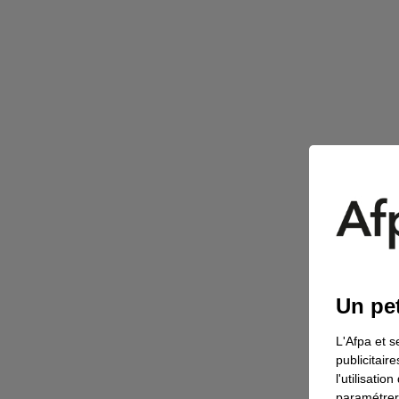
Un pet
L'Afpa et s
publicitair
l'utilisati
paramétrer 