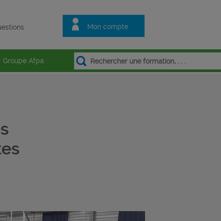
Mon compte
estions
Groupe Afpa
es
tes