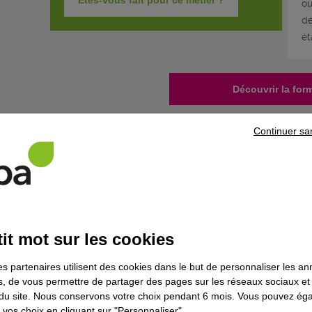
Êtes-vous fait pour ce métier ?
ou
dé
ét
Découvrir la for
Continuer sa
Que fait-il concrètement ?
Le/la monteur(se) de structures aéronautiques métallique
contribuant à la fabrication d'un aéronef. C'est un/e spéc
structure des aéronefs.
A partir d'un dossier technique, d'une gamme de fabricatio
it mot sur les cookies
(se) de structures aéronautiques métalliques et composite
structure d'aéronef (tronçon de fuselage, ailes d'avions, g
es partenaires utilisent des cookies dans le but de personnaliser les a
être également amené à participer à l'intégration finale de 
es, de vous permettre de partager des pages sur les réseaux sociaux et
Une attention particulière est requise tout au long du pro
on du site. Nous conservons votre choix pendant 6 mois. Vous pouvez é
du métal ne sont acceptées. La bonne exécution de son tra
vos choix en cliquant sur "Personnaliser".