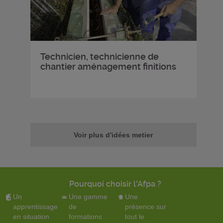
Technicien, technicienne de
chantier aménagement finitions
Voir plus d'idées metier
Pourquoi choisir l'Afpa ?
Un
Une gamme
Une
apprentissage
de
présence sur
en situation
formations
tout le