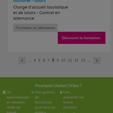
tourisme - loisirs
Chargé d'accueil touristique
et de loisirs - Contrat en
alternance
Formation en alternance
Découvrir la formation
>
...
8
...
4
5
6
7
9
10
11
12
13
<
Pourquoi choisir l'Afpa ?
Un
Une gamme
Une
apprentissage
de
présence sur
en situation
formations
tout le
réelle de
pour tous les
territoire
travail
publics