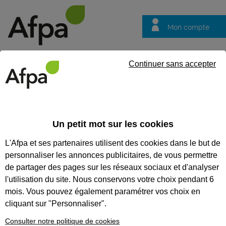
Mon compte
Trouver votre centre
Vos
Continuer sans accepter
questions
NOS SESSIONS EN
Un petit mot sur les cookies
ALTERNANCE
L'Afpa et ses partenaires utilisent des cookies dans le but de
personnaliser les annonces publicitaires, de vous permettre
de partager des pages sur les réseaux sociaux et d'analyser
Nos sessions
en
l'utilisation du site. Nous conservons votre choix pendant 6
alternance
mois. Vous pouvez également paramétrer vos choix en
Vous voulez acquérir des
cliquant sur "Personnaliser".
compétences professionnelles
dès le premier jour de votre
Consulter notre politique de cookies