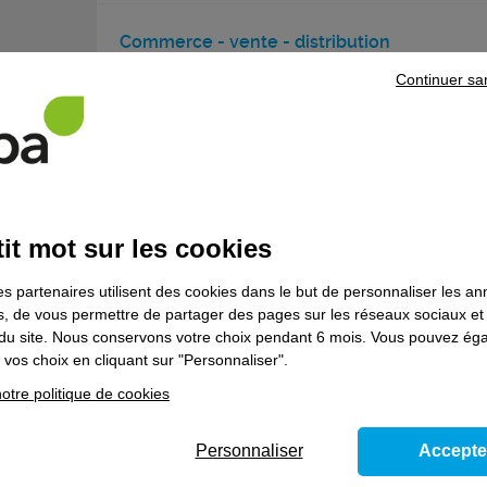
Commerce - vente - distribution
Conseiller relation client à distance - Contr
Continuer sa
alternance
Formation en alternance
Fonctions supports de l'entreprise
it mot sur les cookies
Assistant de direction - Contrat en alternan
es partenaires utilisent des cookies dans le but de personnaliser les a
Formation en alternance
es, de vous permettre de partager des pages sur les réseaux sociaux et
on du site. Nous conservons votre choix pendant 6 mois. Vous pouvez é
vos choix en cliquant sur "Personnaliser".
otre politique de cookies
Bâtiment
Charpentier bois - Contrat en alternance
Personnaliser
Accepte
Formation en alternance