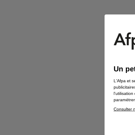
Un pet
L'Afpa et s
publicitair
l'utilisati
paramétrer 
Consulter n