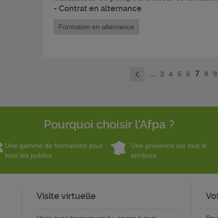
- Contrat en alternance
Formation en alternance
...
7
3
4
5
6
8
9
<
Pourquoi choisir l'Afpa ?
Une gamme de formations pour
Une présence sur tout le
tous les publics
territoire
Visite virtuelle
Vo