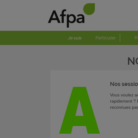
Je suis
Particulier
P
N
Nos sessi
Vous voulez ac
rapidement ? 
reconnues par 