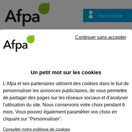
Mon compte
Trouver votre centre
Vos
Continuer sans accepter
questions
NOS SESSIONS EN
Un petit mot sur les cookies
ALTERNANCE
L'Afpa et ses partenaires utilisent des cookies dans le but de
personnaliser les annonces publicitaires, de vous permettre
de partager des pages sur les réseaux sociaux et d'analyser
Nos sessions
en
l'utilisation du site. Nous conservons votre choix pendant 6
alternance
mois. Vous pouvez également paramétrer vos choix en
Vous voulez acquérir des
cliquant sur "Personnaliser".
compétences professionnelles
dès le premier jour de votre
Consulter notre politique de cookies