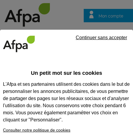
Mon compte
Trouver votre centre
Vos
Continuer sans accepter
questions
Accueil
Formation en alternance
Stratifieur multiprocédés e
Un petit mot sur les cookies
STRATIFIEUR MULTIPROCÉDÉS
L'Afpa et ses partenaires utilisent des cookies dans le but de
EN MATÉRIAUX COMPOSITES -
personnaliser les annonces publicitaires, de vous permettre
CONTRAT EN ALTERNANCE
de partager des pages sur les réseaux sociaux et d'analyser
l'utilisation du site. Nous conservons votre choix pendant 6
CODES
mois. Vous pouvez également paramétrer vos choix en
cliquant sur "Personnaliser".
Consulter notre politique de cookies