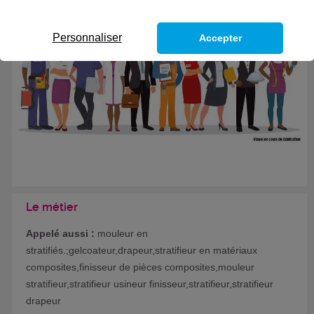
Formation certifiante
Personnaliser
Accepter
Le métier
Appelé aussi :
mouleur en
stratifiés.;gelcoateur,drapeur,stratifieur en matériaux
composites,finisseur de pièces composites,mouleur
stratifieur,stratifieur usineur finisseur,stratifieur,stratifieur
drapeur