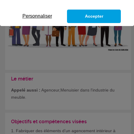
Personnaliser
Accepter
Le métier
Appelé aussi :
Agenceur,Menuisier dans l'industrie du
meuble.
Objectifs et compétences visées
1. Fabriquer des éléments d’un agencement intérieur à