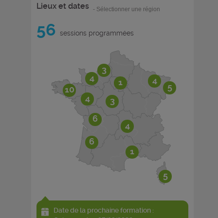
Lieux et dates
- Sélectionner une région
56
sessions programmées
3
4
4
1
5
10
4
3
6
4
6
1
5
Date de la prochaine formation :