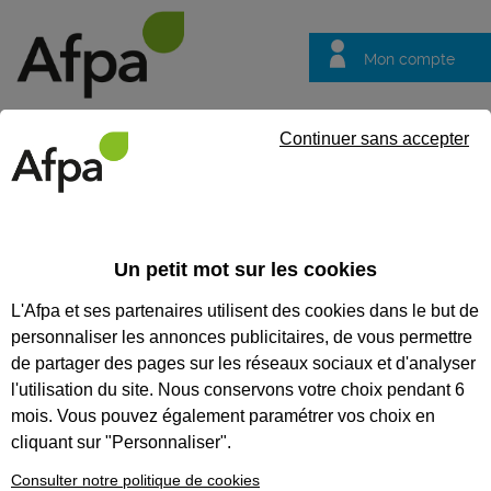
Mon compte
Trouver votre centre
Vos
Continuer sans accepter
questions
Accueil
Formation en alternance
Menuisier agenceur - Contr
Un petit mot sur les cookies
MENUISIER AGENCEUR -
L'Afpa et ses partenaires utilisent des cookies dans le but de
CONTRAT EN ALTERNANCE
personnaliser les annonces publicitaires, de vous permettre
de partager des pages sur les réseaux sociaux et d'analyser
CODES
l'utilisation du site. Nous conservons votre choix pendant 6
mois. Vous pouvez également paramétrer vos choix en
cliquant sur "Personnaliser".
Formation certifiante
Consulter notre politique de cookies