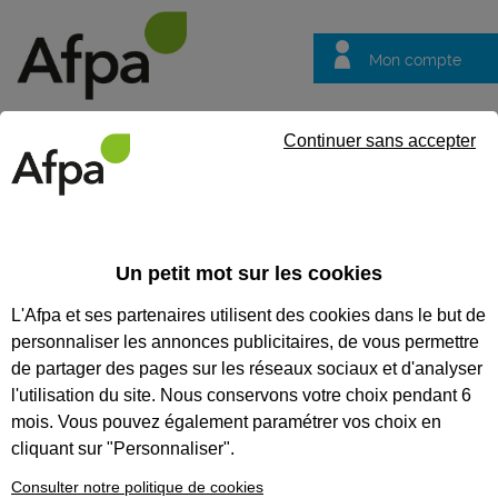
Mon compte
Trouver votre centre
Vos
Continuer sans accepter
questions
NOS SESSIONS EN
Un petit mot sur les cookies
ALTERNANCE
L'Afpa et ses partenaires utilisent des cookies dans le but de
personnaliser les annonces publicitaires, de vous permettre
de partager des pages sur les réseaux sociaux et d'analyser
Nos sessions
en
l'utilisation du site. Nous conservons votre choix pendant 6
alternance
mois. Vous pouvez également paramétrer vos choix en
Vous voulez acquérir des
cliquant sur "Personnaliser".
compétences professionnelles
dès le premier jour de votre
Consulter notre politique de cookies