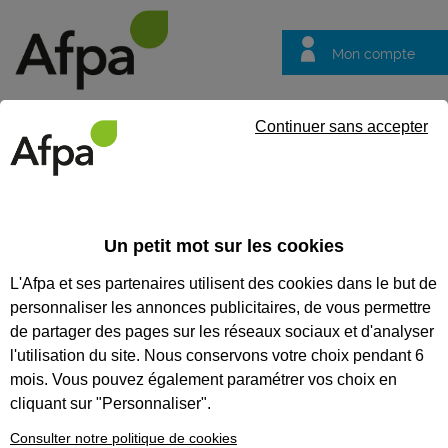
Mon compte
Trouver votre centre
Vos
Continuer sans accepter
questions
Accueil
Formation qualifiante
Technicien d’après-vente en él
Un petit mot sur les cookies
TECHNICIEN D’APRÈS-VENTE
L'Afpa et ses partenaires utilisent des cookies dans le but de
EN ÉLECTROMÉNAGER ET
personnaliser les annonces publicitaires, de vous permettre
AUDIOVISUEL
de partager des pages sur les réseaux sociaux et d'analyser
l'utilisation du site. Nous conservons votre choix pendant 6
CODES
mois. Vous pouvez également paramétrer vos choix en
cliquant sur "Personnaliser".
Consulter notre politique de cookies