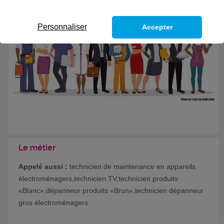
Eligible au CPF *
Formation certifiante
Personnaliser
Accepter
Le métier
Appelé aussi :
technicien de maintenance en appareils
électroménagers,technicien TV,technicien produits
«Blanc»,dépanneur produits «Brun»,technicien dépanneur
gros électroménagers