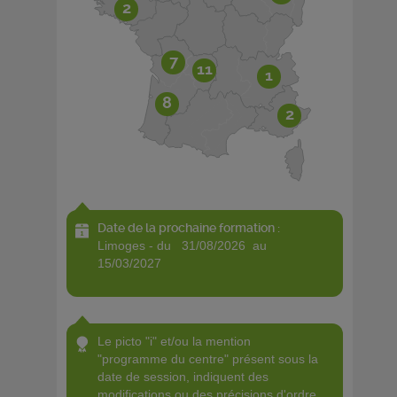
2
7
11
1
8
2
Date de la prochaine formation :
limoges - du 31/08/2026 au
15/03/2027
le picto "i" et/ou la mention
"programme du centre" présent sous la
date de session, indiquent des
modifications ou des précisions d'ordre