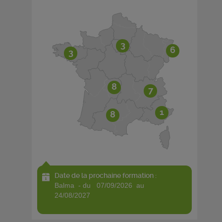
3
6
3
8
7
1
8
Date de la prochaine formation :
balma - du 07/09/2026 au
24/08/2027