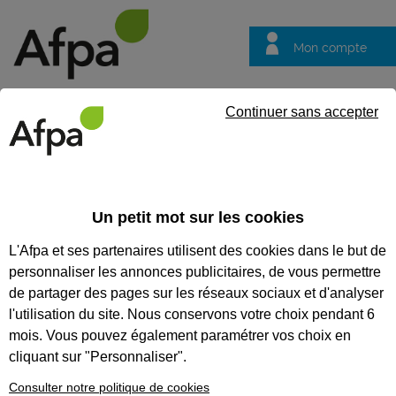
Mon compte
Trouver votre centre
Vos
Continuer sans accepter
questions
Accueil
Formation en alternance
Cuisinier en restauration co
Un petit mot sur les cookies
CUISINIER EN RESTAURATION
L'Afpa et ses partenaires utilisent des cookies dans le but de
COLLECTIVE - CONTRAT EN
personnaliser les annonces publicitaires, de vous permettre
ALTERNANCE
de partager des pages sur les réseaux sociaux et d'analyser
l'utilisation du site. Nous conservons votre choix pendant 6
CODES
mois. Vous pouvez également paramétrer vos choix en
cliquant sur "Personnaliser".
Consulter notre politique de cookies