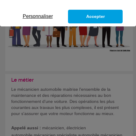
Personnaliser
Accepter
Le métier
Le mécanicien automobile maitrise l'ensemble de la
maintenance et des réparations nécessaires au bon
fonctionnement d'une voiture. Des opérations les plus
courantes aux travaux les plus complexes, il est présent
pour s'assurer que votre moteur fonctionne au mieux.
Appelé aussi :
mécanicien, électricien
automobile,mécanicien spécialiste automobile,mécanicien