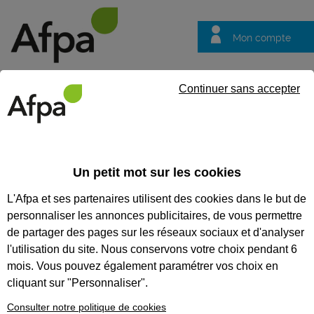
Mon compte
Trouver votre centre
Vos
Continuer sans accepter
questions
Accueil
Formation en alternance
Mécanicien automobile - Co
Un petit mot sur les cookies
MÉCANICIEN AUTOMOBILE -
L'Afpa et ses partenaires utilisent des cookies dans le but de
CONTRAT EN ALTERNANCE
personnaliser les annonces publicitaires, de vous permettre
de partager des pages sur les réseaux sociaux et d'analyser
CODES
l'utilisation du site. Nous conservons votre choix pendant 6
mois. Vous pouvez également paramétrer vos choix en
cliquant sur "Personnaliser".
Formation certifiante
Consulter notre politique de cookies