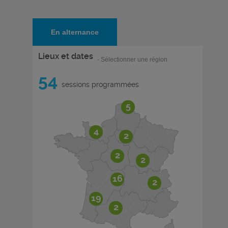
En alternance
Lieux et dates
- Sélectionner une région
54
sessions programmées
5
4
2
2
2
16
2
19
2