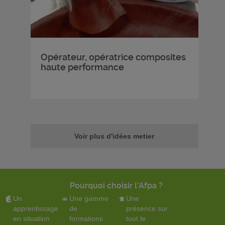
Opérateur, opératrice composites
haute performance
Voir plus d'idées metier
Pourquoi choisir l'Afpa ?
Un
Une gamme
Une
apprentissage
de
présence sur
en situation
formations
tout le