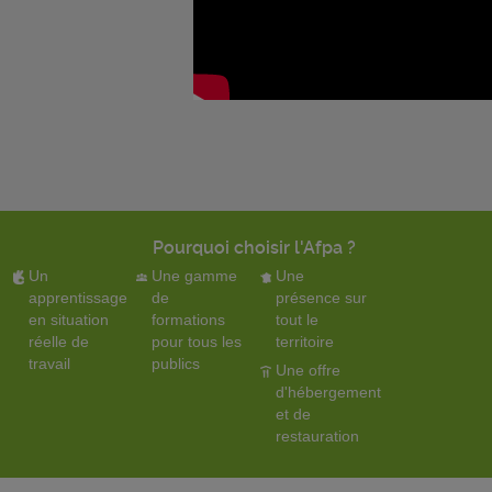
Pourquoi choisir l'Afpa ?
Un
Une gamme
Une
apprentissage
de
présence sur
en situation
formations
tout le
réelle de
pour tous les
territoire
travail
publics
Une offre
d'hébergement
et de
restauration