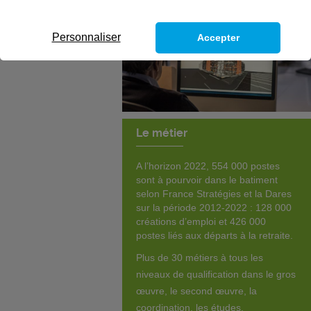
Personnaliser
Accepter
Le métier
A l’horizon 2022, 554 000 postes
sont à pourvoir dans le batiment
selon France Stratégies et la Dares
sur la période 2012-2022 : 128 000
créations d’emploi et 426 000
postes liés aux départs à la retraite.
Plus de 30 métiers à tous les
niveaux de qualification dans le gros
œuvre, le second œuvre, la
coordination, les études,