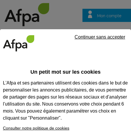
Mon compte
Trouver votre centre
Vos
Continuer sans accepter
questions
Accueil
Formation qualifiante
NOS FORMATIONS
Un petit mot sur les cookies
QUALIFIANTES
L'Afpa et ses partenaires utilisent des cookies dans le but de
personnaliser les annonces publicitaires, de vous permettre
Nos formations
de partager des pages sur les réseaux sociaux et d'analyser
qualifiantes
l'utilisation du site. Nous conservons votre choix pendant 6
Apprenez un métier, réussissez
mois. Vous pouvez également paramétrer vos choix en
votre reconversion
cliquant sur "Personnaliser".
professionnelle, obtenez un titre
reconnu du ministère du Travail.
Consulter notre politique de cookies