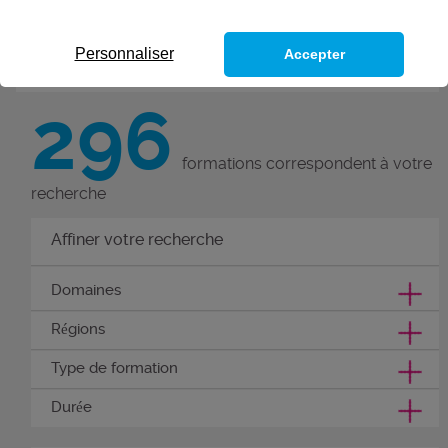
L’Afpa vous forme à 235 métiers.
Personnaliser
Accepter
296
formations correspondent à votre
recherche
Affiner votre recherche
Domaines
Régions
Type de formation
Durée