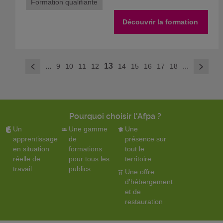
Formation qualifiante
Découvrir la formation
>
...
13
...
9
10
11
12
14
15
16
17
18
<
Pourquoi choisir l'Afpa ?
Un
Une gamme
Une
apprentissage
de
présence sur
en situation
formations
tout le
réelle de
pour tous les
territoire
travail
publics
Une offre
d'hébergement
et de
restauration