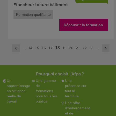
Etancheur toiture bâtiment
Formation qualifiante
Découvrir la formation
>
...
18
...
14
15
16
17
19
20
21
22
23
<
Pourquoi choisir l'Afpa ?
Un
Une gamme
Une
apprentissage
de
présence sur
en situation
formations
tout le
réelle de
pour tous les
territoire
travail
publics
Une offre
d'hébergement
et de