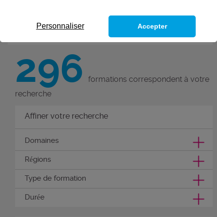
L’Afpa vous forme à 235 métiers.
Personnaliser
Accepter
296
formations correspondent à votre
recherche
Affiner votre recherche
Domaines
Régions
Type de formation
Durée