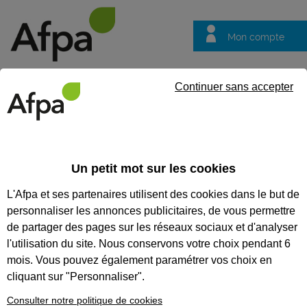
Mon compte
Trouver votre centre
Vos
Continuer sans accepter
questions
Accueil
Formation qualifiante
NOS FORMATIONS
Un petit mot sur les cookies
QUALIFIANTES
L'Afpa et ses partenaires utilisent des cookies dans le but de
personnaliser les annonces publicitaires, de vous permettre
Nos formations
de partager des pages sur les réseaux sociaux et d'analyser
qualifiantes
l'utilisation du site. Nous conservons votre choix pendant 6
Apprenez un métier, réussissez
mois. Vous pouvez également paramétrer vos choix en
votre reconversion
cliquant sur "Personnaliser".
professionnelle, obtenez un titre
reconnu du ministère du Travail.
Consulter notre politique de cookies