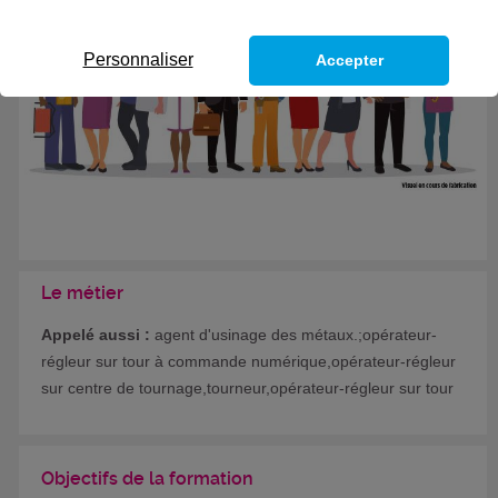
Formation certifiante
Personnaliser
Accepter
Le métier
Appelé aussi :
agent d'usinage des métaux.;opérateur-
régleur sur tour à commande numérique,opérateur-régleur
sur centre de tournage,tourneur,opérateur-régleur sur tour
Objectifs de la formation