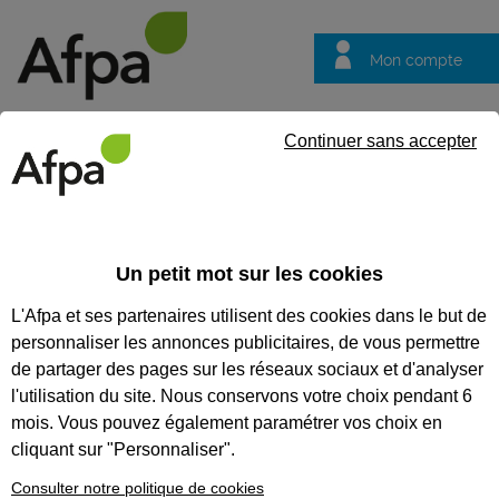
Mon compte
Trouver votre centre
Vos
Continuer sans accepter
questions
Accueil
Formation qualifiante
Tourneur en réalisation de pi
Un petit mot sur les cookies
TOURNEUR EN RÉALISATION
L'Afpa et ses partenaires utilisent des cookies dans le but de
DE PIÈCES MÉCANIQUES
personnaliser les annonces publicitaires, de vous permettre
de partager des pages sur les réseaux sociaux et d'analyser
CODES
l'utilisation du site. Nous conservons votre choix pendant 6
mois. Vous pouvez également paramétrer vos choix en
cliquant sur "Personnaliser".
Eligible au CPF *
Consulter notre politique de cookies