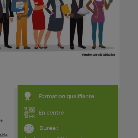
Formation qualifiante
En centre
de
Durée :
;aide