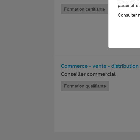
paramétrer 
Formation certifiante
Consulter n
Commerce - vente - distribution
Conseiller commercial
Formation qualifiante