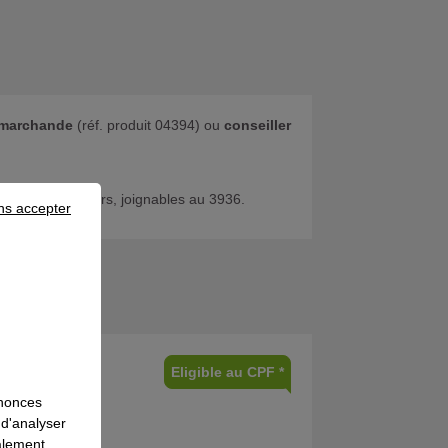
é marchande
(réf. produit 04394)
ou
conseiller
de nos conseillers, joignables au 3936.
ns accepter
bution
Eligible au CPF *
nnonces
 d'analyser
galement