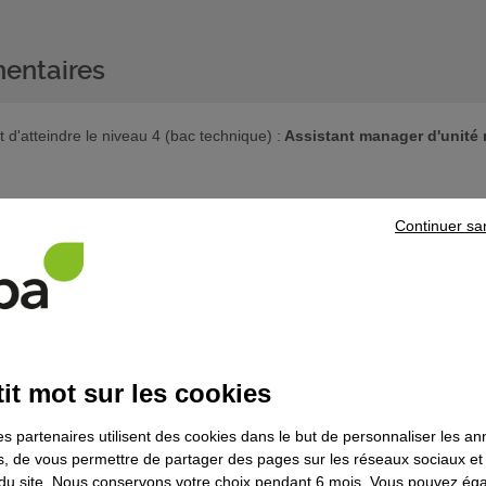
entaires
'atteindre le niveau 4 (bac technique) :
Assistant manager d'unit
haitez poursuivre votre parcours de formation, prenez contact avec l’un 
Continuer sa
ns le domaine
Commerce - vente - distri
it mot sur les cookies
ipe de conseillers client - Bloc de
es partenaires utilisent des cookies dans le but de personnaliser les a
nel Manager d'équipe relation client à
es, de vous permettre de partager des pages sur les réseaux sociaux et
on du site. Nous conservons votre choix pendant 6 mois. Vous pouvez é