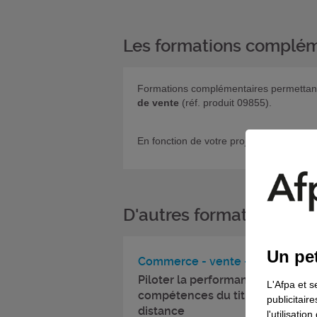
Les formations complém
Formations complémentaires permettant d
de vente
(réf. produit 09855).
En fonction de votre projet, si vous sou
D'autres formations da
Un pet
Commerce - vente - distribution
Piloter la performance d'une équ
L'Afpa et s
compétences du titre profession
publicitair
distance
l'utilisati