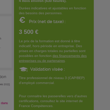
4 mois environ (630 heures).
Durées indicatives et ajustables en fonction
des besoins des personnes.
€
Prix (net de taxe) :
3 500 €
n
Le prix de la formation est donné à titre
indicatif, hors période en entreprise. Des
r
prises en charges totales ou partielles sont
possibles en fonction
des financements des
entreprises ou de partenaires
.
Validation visée :
tion
Titre professionnel de niveau 3 (CAP/BEP)
d'employé commercial.
es 2025
Pour connaitre les passerelles vers d'autres
certifications, consultez le site internet de
i dans
France Compétences.