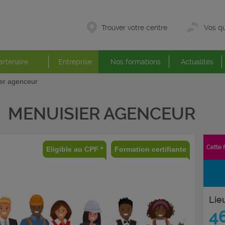
Trouver votre centre
Vos qu
artenaire
Entreprise
Nos formations
Actualités
er agenceur
MENUISIER AGENCEUR
Cette 
Eligible au CPF *
Formation certifiante
Lie
4