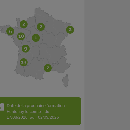
2
2
2
5
10
1
9
13
2
Date de la prochaine formation :
fontenay le comte - du
17/08/2026 au 02/09/2026