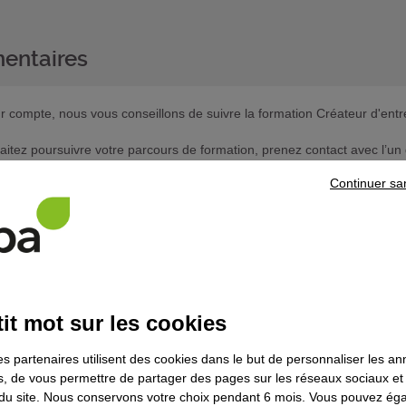
entaires
ur compte, nous vous conseillons de suivre la formation Créateur d'entre
haitez poursuivre votre parcours de formation, prenez contact avec l’un 
Continuer sa
ns le domaine
Bâtiment
it mot sur les cookies
aintenance des installations de chauffage,
ellement d'air et de leur générateur fioul -
es partenaires utilisent des cookies dans le but de personnaliser les a
echnicien de maintenance d'équipements
es, de vous permettre de partager des pages sur les réseaux sociaux et
on du site. Nous conservons votre choix pendant 6 mois. Vous pouvez é