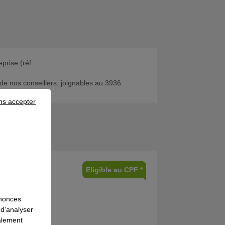
prise (réf.
de nos conseillers, joignables au 3936.
ns accepter
Eligible au CPF *
nnonces
 d'analyser
galement