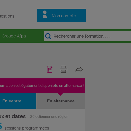
Mon compte
estions
Groupe Afpa
formation est également disponible en alternance !
En centre
En alternance
ux et dates
- Sélectionner une région
6
sessions programmées