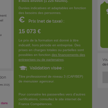
8 mois environ (1 225 heures).
Durées indicatives et adaptables en fonction
des besoins des personnes.
ment
€
nel
Prix (net de taxe) :
15 073 €
ou
Le prix de la formation est donné à titre
indicatif, hors période en entreprise. Des
prises en charges totales ou partielles sont
possibles en fonction
des financements des
entreprises ou de partenaires
.
Vou
de 
Validation visée :
Titre professionnel de niveau 3 (CAP/BEP)
tion
de menuisier agenceur.
es 2025
Pour connaitre les passerelles vers d'autres
certifications, consultez le site internet de
i dans
France Compétences.