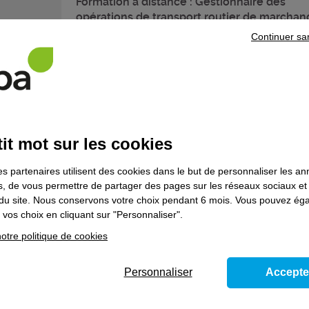
Formation à distance : Gestionnaire des
opérations de transport routier de marchan
Continuer sa
Formation qualifiante
Industrie
Conducteur d'équipements agroalimentair
it mot sur les cookies
Formation qualifiante
es partenaires utilisent des cookies dans le but de personnaliser les a
es, de vous permettre de partager des pages sur les réseaux sociaux et
on du site. Nous conservons votre choix pendant 6 mois. Vous pouvez é
vos choix en cliquant sur "Personnaliser".
Transports - logistique
otre politique de cookies
Conducteur livreur sur véhicule utilitaire lé
Formation qualifiante
Personnaliser
Accepte