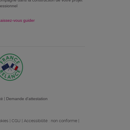
ompagne dans la construction de votre projet
fessionnel
aissez-vous guider
té
|
Demande d'attestation
okies
|
CGU
|
Accessibilité : non conforme
|