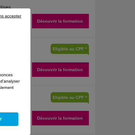
dises
ns accepter
Découvrir la formation
Eligible au CPF *
es
Découvrir la formation
nnonces
 d'analyser
galement
Eligible au CPF *
ger
Découvrir la formation
r