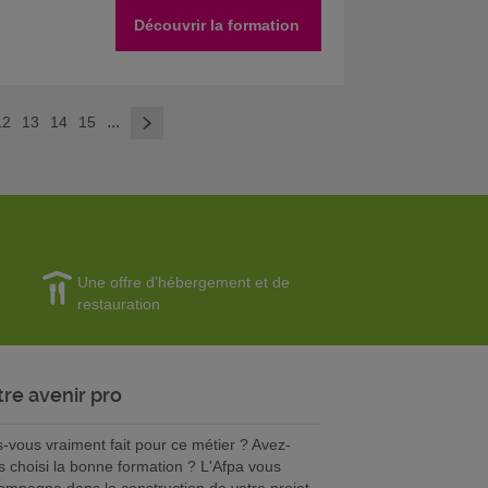
Découvrir la formation
>
...
12
13
14
15
Une offre d'hébergement et de
restauration
tre avenir pro
s-vous vraiment fait pour ce métier ? Avez-
s choisi la bonne formation ? L'Afpa vous