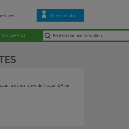
Mon compte
estions
Groupe Afpa
TES
econnu du ministère du Travail. L’Afpa