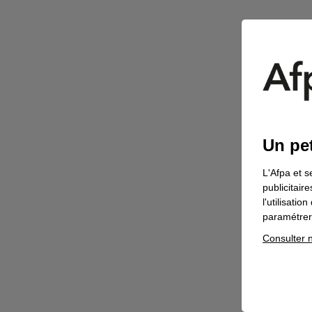
Un pet
L'Afpa et s
publicitair
l'utilisati
paramétrer 
Consulter n