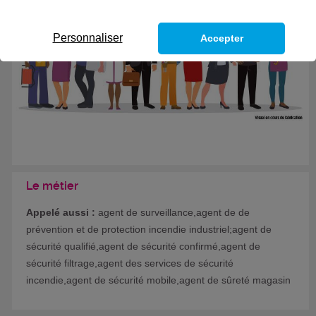
Formation certifiante
Personnaliser
Accepter
Le métier
Appelé aussi :
agent de surveillance,agent de de
prévention et de protection incendie industriel;agent de
sécurité qualifié,agent de sécurité confirmé,agent de
sécurité filtrage,agent des services de sécurité
incendie,agent de sécurité mobile,agent de sûreté magasin