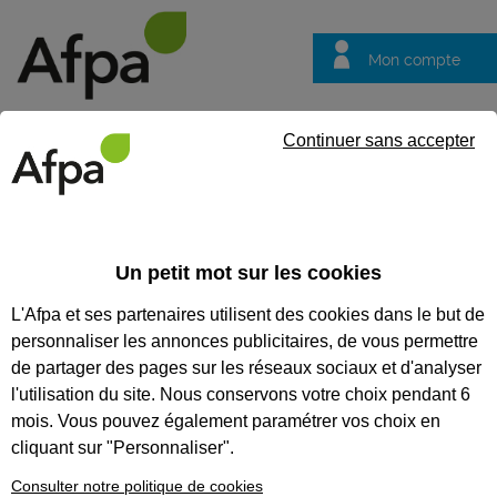
Mon compte
Trouver votre centre
Vos
Continuer sans accepter
questions
Accueil
Formation qualifiante
Agent de sûreté et de sécurité 
Un petit mot sur les cookies
AGENT DE SÛRETÉ ET DE
L'Afpa et ses partenaires utilisent des cookies dans le but de
SÉCURITÉ PRIVÉE
personnaliser les annonces publicitaires, de vous permettre
de partager des pages sur les réseaux sociaux et d'analyser
CODES
l'utilisation du site. Nous conservons votre choix pendant 6
mois. Vous pouvez également paramétrer vos choix en
cliquant sur "Personnaliser".
Eligible au CPF *
Consulter notre politique de cookies