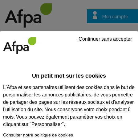
Mon compte
Trouver votre centre
Vos
Continuer sans accepter
questions
Accueil
Formation continue
NOS FORMATIONS
Un petit mot sur les cookies
COMPÉTENCES MÉTIER
L'Afpa et ses partenaires utilisent des cookies dans le but de
personnaliser les annonces publicitaires, de vous permettre
Nos formations
de partager des pages sur les réseaux sociaux et d'analyser
compétences métier
l'utilisation du site. Nous conservons votre choix pendant 6
Renforcez vos compétences,
mois. Vous pouvez également paramétrer vos choix en
découvrez de nouvelles
cliquant sur "Personnaliser".
méthodes, échangez entre pairs.
L’Afpa vous propose d’acquérir
Consulter notre politique de cookies