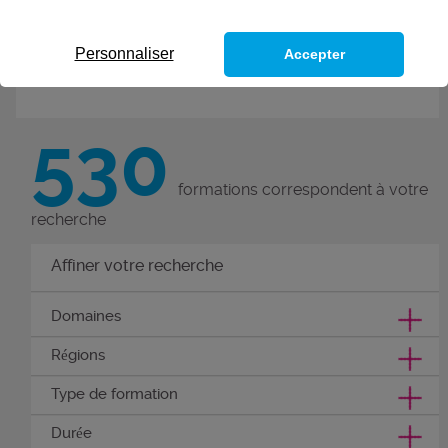
de nouvelles compétences grâce
à ces 300 formations métiers.
Personnaliser
Accepter
Découvrez nos formations
compétences métier.
530
formations correspondent à votre
recherche
Affiner votre recherche
Domaines
Régions
Type de formation
Durée