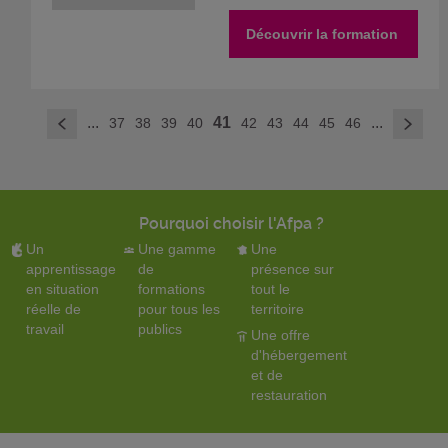
Découvrir la formation
>
...
41
...
37
38
39
40
42
43
44
45
46
<
Pourquoi choisir l'Afpa ?
Un
Une gamme
Une
apprentissage
de
présence sur
en situation
formations
tout le
réelle de
pour tous les
territoire
travail
publics
Une offre
d'hébergement
et de
restauration