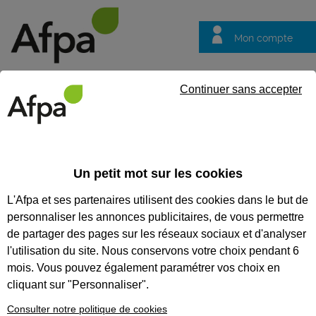
Mon compte
Trouver votre centre
Vos
Continuer sans accepter
questions
Accueil
Formation continue
NOS FORMATIONS
Un petit mot sur les cookies
COMPÉTENCES MÉTIER
L'Afpa et ses partenaires utilisent des cookies dans le but de
personnaliser les annonces publicitaires, de vous permettre
Nos formations
de partager des pages sur les réseaux sociaux et d'analyser
compétences métier
l'utilisation du site. Nous conservons votre choix pendant 6
Renforcez vos compétences,
mois. Vous pouvez également paramétrer vos choix en
découvrez de nouvelles
cliquant sur "Personnaliser".
méthodes, échangez entre pairs.
L’Afpa vous propose d’acquérir
Consulter notre politique de cookies