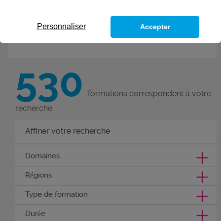
de nouvelles compétences grâce
à ces 300 formations métiers.
Personnaliser
Accepter
Découvrez nos formations
compétences métier.
530
formations correspondent à votre
recherche
Affiner votre recherche
Domaines
Régions
Type de formation
Durée