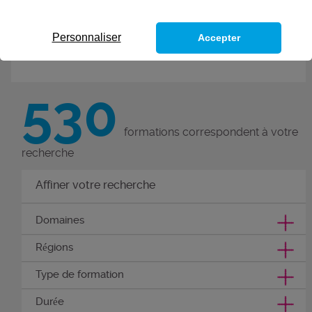
de nouvelles compétences grâce
à ces 300 formations métiers.
Personnaliser
Accepter
Découvrez nos formations
compétences métier.
530
formations correspondent à votre
recherche
Affiner votre recherche
Domaines
Régions
Type de formation
Durée