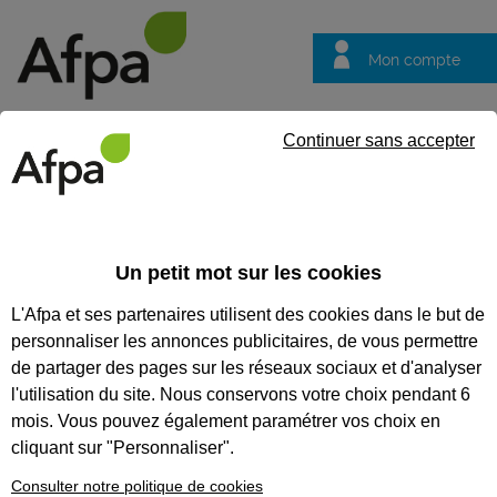
Mon compte
Trouver votre centre
Vos
Continuer sans accepter
questions
Accueil
Formation continue
NOS FORMATIONS
Un petit mot sur les cookies
COMPÉTENCES MÉTIER
L'Afpa et ses partenaires utilisent des cookies dans le but de
personnaliser les annonces publicitaires, de vous permettre
Nos formations
de partager des pages sur les réseaux sociaux et d'analyser
compétences métier
l'utilisation du site. Nous conservons votre choix pendant 6
Renforcez vos compétences,
mois. Vous pouvez également paramétrer vos choix en
découvrez de nouvelles
cliquant sur "Personnaliser".
méthodes, échangez entre pairs.
L’Afpa vous propose d’acquérir
Consulter notre politique de cookies