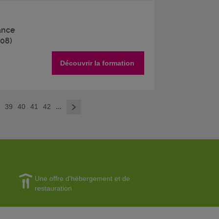
nance
408)
Découvrir la formation
>
...
8
39
40
41
42
Une offre d'hébergement et de
restauration