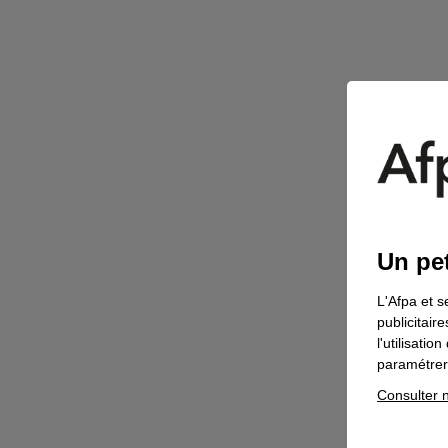
Un pet
L'Afpa et s
publicitair
l'utilisati
paramétrer 
Consulter n