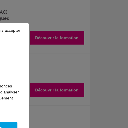
MAC)
ques
ns accepter
Découvrir la formation
nnonces
Découvrir la formation
 d'analyser
galement
aux -
r