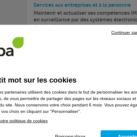
Services aux entreprises et à la personne
Maintenir et actualiser ses compétences (
en surveillance par des systèmes électroni
de sécurité
Continuer sa
Formation continue
Formations réglementaires
REC TST BT EME : recyclage travaux sous
it mot sur les cookies
tension module émergence
es partenaires utilisent des cookies dans le but de personnaliser les a
Formation continue
es, de vous permettre de partager des pages sur les réseaux sociaux et
on du site. Nous conservons votre choix pendant 6 mois. Vous pouvez é
vos choix en cliquant sur "Personnaliser".
otre politique de cookies
Services aux entreprises et à la personne
Réaliser l'entretien courant manuel des loc
Personnaliser
Accepte