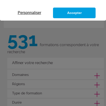
de nouvelles compétences grâce
à ces 300 formations métiers.
Personnaliser
Accepter
Découvrez nos formations
compétences métier.
531
formations correspondent à votre
recherche
Affiner votre recherche
Domaines
Régions
Type de formation
Durée