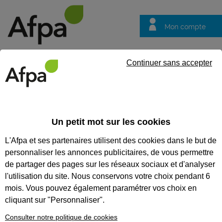
Mon compte
Trouver votre centre
Vos
Continuer sans accepter
questions
Accueil
Formation continue
NOS FORMATIONS
Un petit mot sur les cookies
COMPÉTENCES MÉTIER
L'Afpa et ses partenaires utilisent des cookies dans le but de
personnaliser les annonces publicitaires, de vous permettre
Nos formations
de partager des pages sur les réseaux sociaux et d'analyser
compétences métier
l'utilisation du site. Nous conservons votre choix pendant 6
Renforcez vos compétences,
mois. Vous pouvez également paramétrer vos choix en
découvrez de nouvelles
cliquant sur "Personnaliser".
méthodes, échangez entre pairs.
L’Afpa vous propose d’acquérir
Consulter notre politique de cookies