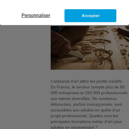
Personnaliser
Accepter
L’artisanat d’art attire les profils créatifs.
En France, le secteur compte plus de 60
000 entreprises et 150 000 professionnels
aux talents diversifiés.​ De nombreux
débouchés, parfois insoupçonnés, sont
accessibles aux adultes en quête d’un
projet professionnel. Quelles sont les
principales formations métier d’art pour
adultes en reconversion ?