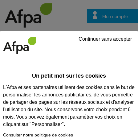
Mon compte
Trouver votre centre
Vos
Continuer sans accepter
questions
Accueil
Actualités
Découvrez les formations aux métiers d’ar
Un petit mot sur les cookies
Décryptage
03/06/2025
L'Afpa et ses partenaires utilisent des cookies dans le but de
Découvrez les
personnaliser les annonces publicitaires, de vous permettre
formations aux
de partager des pages sur les réseaux sociaux et d'analyser
métiers d’art pour
l'utilisation du site. Nous conservons votre choix pendant 6
mois. Vous pouvez également paramétrer vos choix en
adultes en
cliquant sur "Personnaliser".
reconversion
Consulter notre politique de cookies