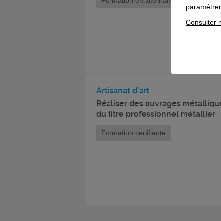
Formation en alternance
paramétrer 
Consulter n
Artisanat d'art
Réaliser des ouvrages métalliqu
du titre professionnel métallier
Formation certifiante