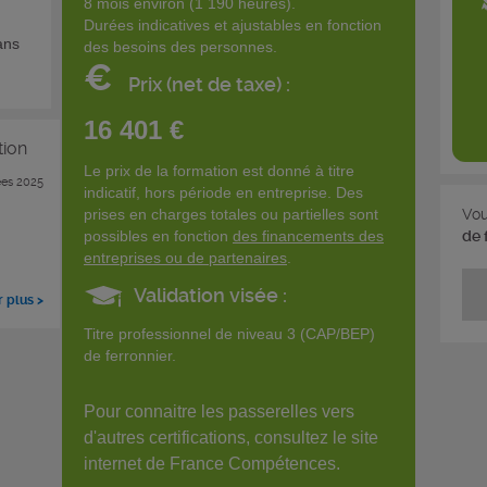
8 mois environ (1 190 heures).
Durées indicatives et ajustables en fonction
ans
des besoins des personnes.
€
Prix (net de taxe) :
16 401 €
tion
Le prix de la formation est donné à titre
es 2025
indicatif, hors période en entreprise. Des
prises en charges totales ou partielles sont
Vou
possibles en fonction
des financements des
de 
entreprises ou de partenaires
.
Validation visée :
r plus >
Titre professionnel de niveau 3 (CAP/BEP)
de ferronnier.
Pour connaitre les passerelles vers
d'autres certifications, consultez le site
internet de France Compétences.