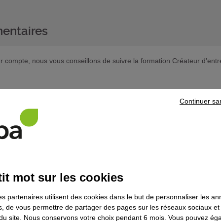
entaires
eur compte, nous vous conseillons de suivre la formation Créateur d'entr
 souhaitez poursuivre votre parcours de formation, prenez contact
Continuer sa
ns le domaine
Artisanat d'art
it mot sur les cookies
es partenaires utilisent des cookies dans le but de personnaliser les a
erie - Contrat en alternance
es, de vous permettre de partager des pages sur les réseaux sociaux et
on du site. Nous conservons votre choix pendant 6 mois. Vous pouvez é