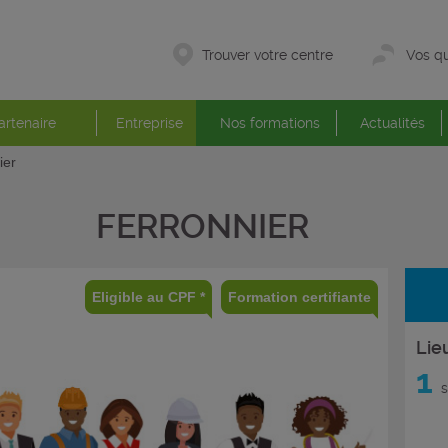
Trouver votre centre
Vos qu
artenaire
Entreprise
Nos formations
Actualités
ier
FERRONNIER
Eligible au CPF *
Formation certifiante
Lie
1
s