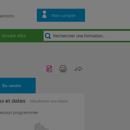
Mon compte
estions
Groupe Afpa
En centre
ux et dates
- Sélectionner une région
ession programmée