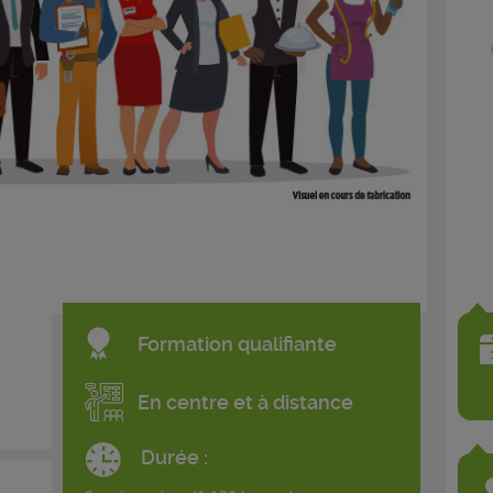
Formation qualifiante
En centre et à distance
Durée :