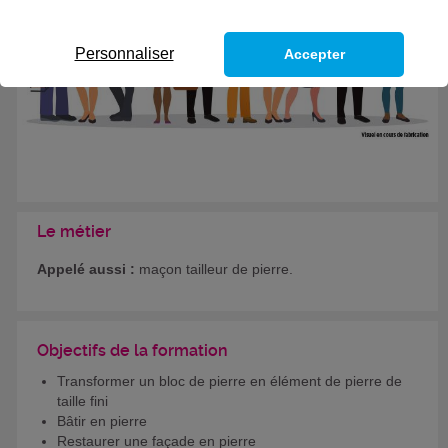
Personnaliser
Accepter
Le métier
Appelé aussi :
maçon tailleur de pierre.
Objectifs de la formation
Transformer un bloc de pierre en élément de pierre de
taille fini
Bâtir en pierre
Restaurer une façade en pierre