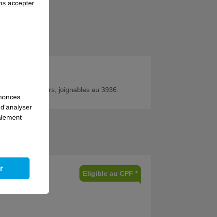
ns accepter
prise (réf.
de nos conseillers, joignables au 3936.
nnonces
 d'analyser
galement
r
Eligible au CPF *