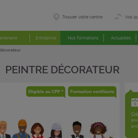
Trouver votre centre
Vos qu
artenaire
Entreprise
Nos formations
Actualités
 décorateur
PEINTRE DÉCORATEUR
Eligible au CPF *
Formation certifiante
Cré
pou
pro