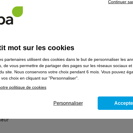
Continuer sa
entaires
ur compte, nous vous conseillons de suivre la formation Créateur d'entre
it mot sur les cookies
haitez poursuivre votre parcours de formation, prenez contact avec l’un 
es partenaires utilisent des cookies dans le but de personnaliser les a
es, de vous permettre de partager des pages sur les réseaux sociaux et
on du site. Nous conservons votre choix pendant 6 mois. Vous pouvez é
vos choix en cliquant sur "Personnaliser".
ns le domaine
Artisanat d'art
otre politique de cookies
Personnaliser
Accepte
hicule de transport - Bloc de compétences du
seur