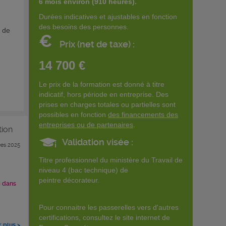
6 mois environ (910 heures).
Durées indicatives et ajustables en fonction
des besoins des personnes.
t de
€
Prix (net de taxe) :
14 700 €
Le prix de la formation est donné à titre
indicatif, hors période en entreprise. Des
prises en charges totales ou partielles sont
possibles en fonction
des financements des
entreprises ou de partenaires
.
tion
Validation visée :
es 2025
Titre professionnel du ministère du Travail de
niveau 4 (bac technique) de
peintre décorateur.
i dans
Pour connaitre les passerelles vers d'autres
certifications, consultez le site internet de
r plus >