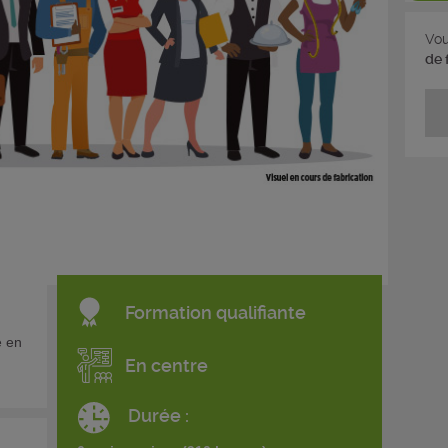
Vou
de 
Formation qualifiante
e en
En centre
Durée :