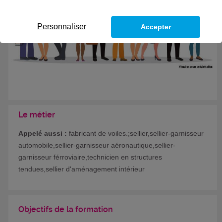
Personnaliser
Accepter
Le métier
Appelé aussi :
fabricant de voiles.;sellier,sellier-garnisseur
automobile,sellier-garnisseur aéronautique,sellier-
garnisseur férroviaire,technicien en structures
tendues,sellier d'aménagement intérieur
Objectifs de la formation