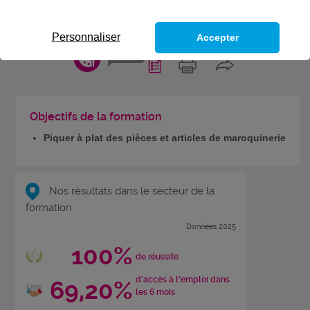
PIQUEUR PRÉPARATEUR EN
MAROQUINERIE
Personnaliser
Accepter
CODES
Objectifs de la formation
Piquer à plat des pièces et articles de maroquinerie
Nos résultats dans le secteur de la
formation
Données 2025
100%
de réussite
d'accès à l'emploi dans
69,20%
les 6 mois