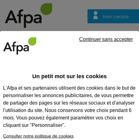
Mon compte
Trouver votre centre
Vos
Continuer sans accepter
questions
Accueil
Formation certifiante
Piquer à plat des pièces et art
maroquinerie
Un petit mot sur les cookies
L'Afpa et ses partenaires utilisent des cookies dans le but de
Eligible au CPF *
Formation certifiante
personnaliser les annonces publicitaires, de vous permettre
PIQUER À PLAT DES PIÈCES ET
de partager des pages sur les réseaux sociaux et d'analyser
ARTICLES DE MAROQUINERIE -
l'utilisation du site. Nous conservons votre choix pendant 6
mois. Vous pouvez également paramétrer vos choix en
BLOC DE COMPÉTENCES DU
cliquant sur "Personnaliser".
TITRE PROFESSIONNEL
Consulter notre politique de cookies